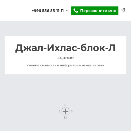
login
Перезвоните мне
+996 556 55-11-11
Джал-Ихлас-блок-Л
здание
Узнайте стоимость и информацию нажав на этаж