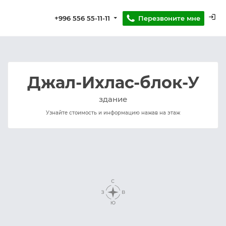
login
Перезвоните мне
+996 556 55-11-11
Джал-Ихлас-блок-У
здание
Узнайте стоимость и информацию нажав на этаж